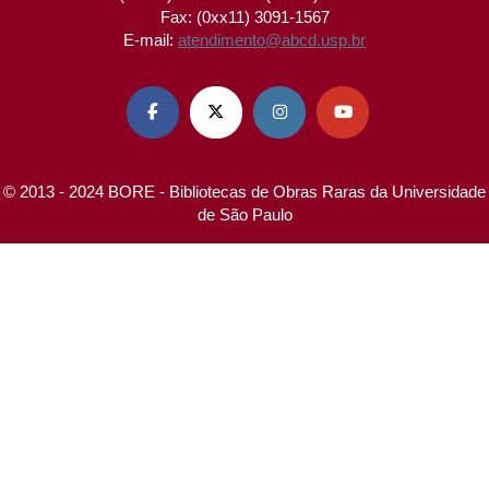
Fax: (0xx11) 3091-1567
E-mail:
atendimento@abcd.usp.br




© 2013 - 2024 BORE - Bibliotecas de Obras Raras da Universidade
de São Paulo