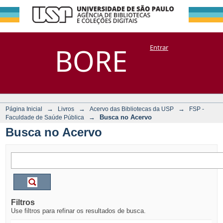
Busca no Acervo
Repositório
BORE
Entrar
DSpace/Manakin + Corisco
→
→
→
Página Inicial
Livros
Acervo das Bibliotecas da USP
FSP -
→
Busca no Acervo
Faculdade de Saúde Pública
Busca no Acervo
Filtros
Use filtros para refinar os resultados de busca.