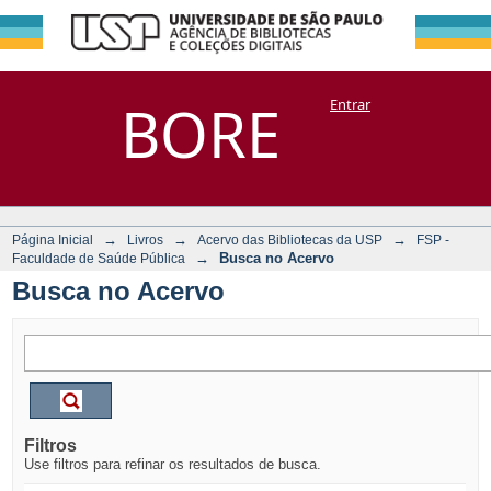
Busca no Acervo
Repositório
BORE
Entrar
DSpace/Manakin + Corisco
→
→
→
Página Inicial
Livros
Acervo das Bibliotecas da USP
FSP -
→
Busca no Acervo
Faculdade de Saúde Pública
Busca no Acervo
Filtros
Use filtros para refinar os resultados de busca.