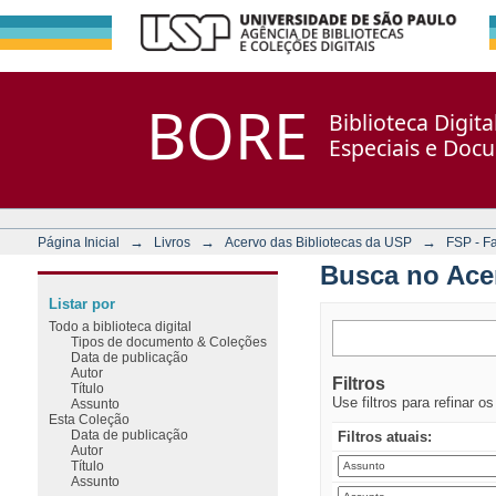
Busca no Acervo
Repositório DSpace/Manakin + Corisco
BORE
Biblioteca Digit
Especiais e Doc
→
→
→
Página Inicial
Livros
Acervo das Bibliotecas da USP
FSP - F
Busca no Ace
Listar por
Todo a biblioteca digital
Tipos de documento & Coleções
Data de publicação
Autor
Filtros
Título
Use filtros para refinar o
Assunto
Esta Coleção
Data de publicação
Filtros atuais:
Autor
Título
Assunto