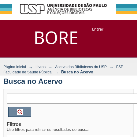
Busca no Acervo
Repositório
BORE
Entrar
DSpace/Manakin + Corisco
→
→
→
Página Inicial
Livros
Acervo das Bibliotecas da USP
FSP -
→
Busca no Acervo
Faculdade de Saúde Pública
Busca no Acervo
Filtros
Use filtros para refinar os resultados de busca.