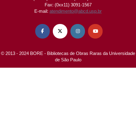
Fax: (0xx11) 3091-1567
E-mail:
atendimento@abcd.usp.br




© 2013 - 2024 BORE - Bibliotecas de Obras Raras da Universidade
de São Paulo