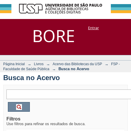
Busca no Acervo
Repositório
BORE
Entrar
DSpace/Manakin + Corisco
→
→
→
Página Inicial
Livros
Acervo das Bibliotecas da USP
FSP -
→
Busca no Acervo
Faculdade de Saúde Pública
Busca no Acervo
Filtros
Use filtros para refinar os resultados de busca.