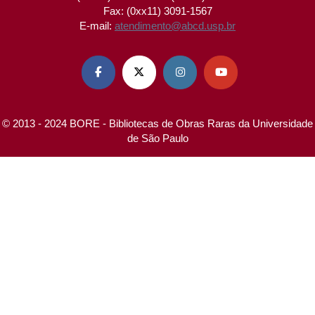
Fax: (0xx11) 3091-1567
E-mail:
atendimento@abcd.usp.br




© 2013 - 2024 BORE - Bibliotecas de Obras Raras da Universidade
de São Paulo