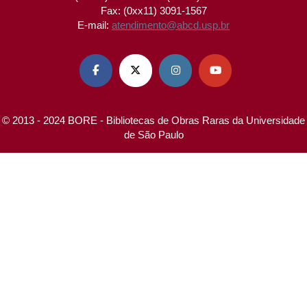
Fax: (0xx11) 3091-1567
E-mail:
atendimento@abcd.usp.br




© 2013 - 2024 BORE - Bibliotecas de Obras Raras da Universidade
de São Paulo