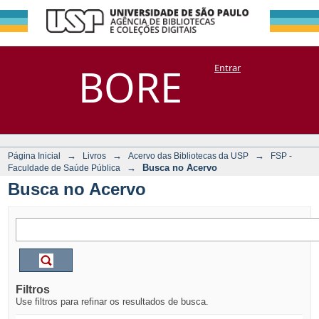
Busca no Acervo
Repositório
BORE
Entrar
DSpace/Manakin + Corisco
→
→
→
Página Inicial
Livros
Acervo das Bibliotecas da USP
FSP -
→
Busca no Acervo
Faculdade de Saúde Pública
Busca no Acervo
Filtros
Use filtros para refinar os resultados de busca.