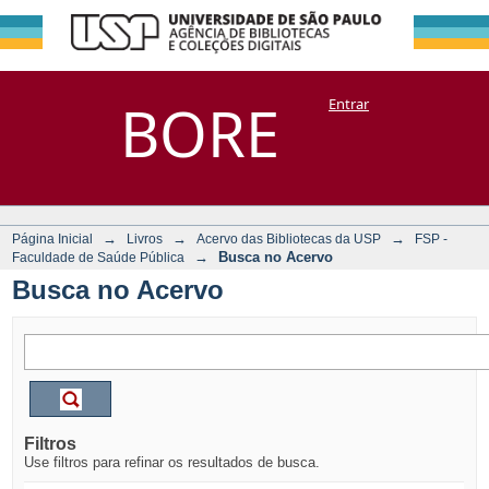
Busca no Acervo
Repositório
BORE
Entrar
DSpace/Manakin + Corisco
→
→
→
Página Inicial
Livros
Acervo das Bibliotecas da USP
FSP -
→
Busca no Acervo
Faculdade de Saúde Pública
Busca no Acervo
Filtros
Use filtros para refinar os resultados de busca.