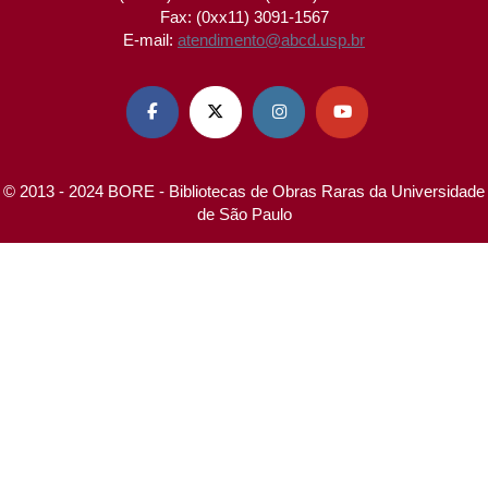
Fax: (0xx11) 3091-1567
E-mail:
atendimento@abcd.usp.br




© 2013 - 2024 BORE - Bibliotecas de Obras Raras da Universidade
de São Paulo