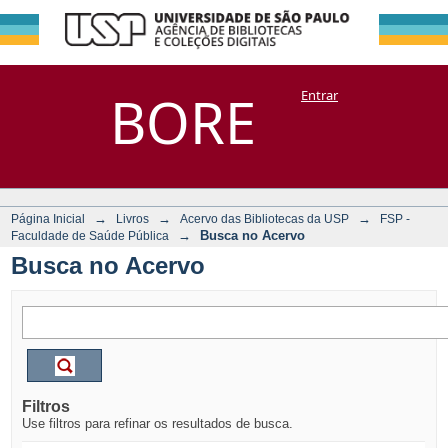
Busca no Acervo
Repositório
BORE
Entrar
DSpace/Manakin + Corisco
→
→
→
Página Inicial
Livros
Acervo das Bibliotecas da USP
FSP -
→
Busca no Acervo
Faculdade de Saúde Pública
Busca no Acervo
Filtros
Use filtros para refinar os resultados de busca.