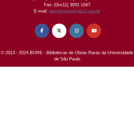
Fax: (0xx11) 3091-1567
E-mail:
atendimento@abcd.usp.br




© 2013 - 2024 BORE - Bibliotecas de Obras Raras da Universidade
de São Paulo