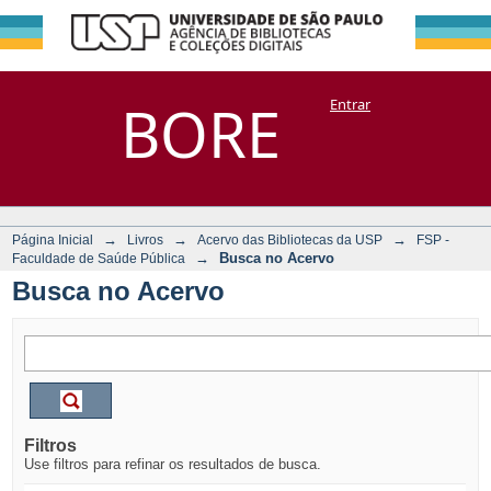
Busca no Acervo
Repositório
BORE
Entrar
DSpace/Manakin + Corisco
→
→
→
Página Inicial
Livros
Acervo das Bibliotecas da USP
FSP -
→
Busca no Acervo
Faculdade de Saúde Pública
Busca no Acervo
Filtros
Use filtros para refinar os resultados de busca.