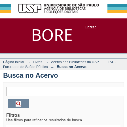
Busca no Acervo
Repositório
BORE
Entrar
DSpace/Manakin + Corisco
→
→
→
Página Inicial
Livros
Acervo das Bibliotecas da USP
FSP -
→
Busca no Acervo
Faculdade de Saúde Pública
Busca no Acervo
Filtros
Use filtros para refinar os resultados de busca.