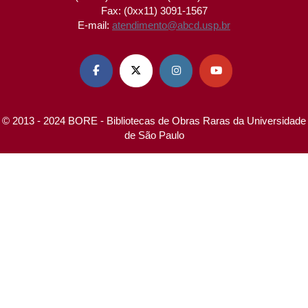
Fax: (0xx11) 3091-1567
E-mail:
atendimento@abcd.usp.br




© 2013 - 2024 BORE - Bibliotecas de Obras Raras da Universidade
de São Paulo