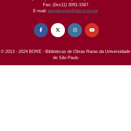
Fax: (0xx11) 3091-1567
E-mail:
atendimento@abcd.usp.br




© 2013 - 2024 BORE - Bibliotecas de Obras Raras da Universidade
de São Paulo