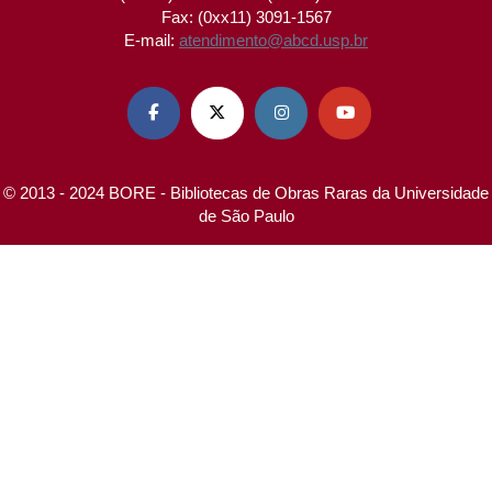
Fax: (0xx11) 3091-1567
E-mail:
atendimento@abcd.usp.br




© 2013 - 2024 BORE - Bibliotecas de Obras Raras da Universidade
de São Paulo