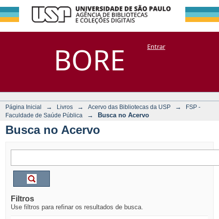
Busca no Acervo
Repositório
BORE
Entrar
DSpace/Manakin + Corisco
→
→
→
Página Inicial
Livros
Acervo das Bibliotecas da USP
FSP -
→
Busca no Acervo
Faculdade de Saúde Pública
Busca no Acervo
Filtros
Use filtros para refinar os resultados de busca.