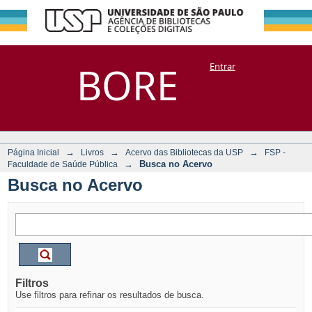
Busca no Acervo
Repositório
BORE
Entrar
DSpace/Manakin + Corisco
→
→
→
Página Inicial
Livros
Acervo das Bibliotecas da USP
FSP -
→
Busca no Acervo
Faculdade de Saúde Pública
Busca no Acervo
Filtros
Use filtros para refinar os resultados de busca.