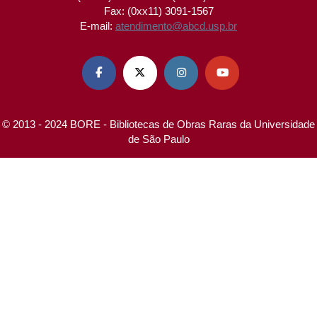
Fax: (0xx11) 3091-1567
E-mail:
atendimento@abcd.usp.br




© 2013 - 2024 BORE - Bibliotecas de Obras Raras da Universidade
de São Paulo