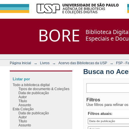
Busca no Acervo
Repositório DSpace/Manakin + Corisco
BORE
Biblioteca Digit
Especiais e Doc
→
→
→
Página Inicial
Livros
Acervo das Bibliotecas da USP
FSP - F
Busca no Ace
Listar por
Todo a biblioteca digital
Tipos de documento & Coleções
Data de publicação
Autor
Filtros
Título
Use filtros para refinar o
Assunto
Esta Coleção
Data de publicação
Filtros atuais:
Autor
Título
Assunto