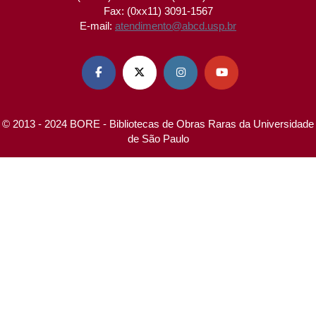
Fax: (0xx11) 3091-1567
E-mail:
atendimento@abcd.usp.br




© 2013 - 2024 BORE - Bibliotecas de Obras Raras da Universidade
de São Paulo