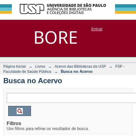
Busca no Acervo
Repositório
BORE
Entrar
DSpace/Manakin + Corisco
→
→
→
Página Inicial
Livros
Acervo das Bibliotecas da USP
FSP -
→
Busca no Acervo
Faculdade de Saúde Pública
Busca no Acervo
Filtros
Use filtros para refinar os resultados de busca.