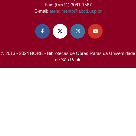
Fax: (0xx11) 3091-1567
E-mail:
atendimento@abcd.usp.br




© 2013 - 2024 BORE - Bibliotecas de Obras Raras da Universidade
de São Paulo