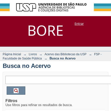
Busca no Acervo
Repositório
BORE
Entrar
DSpace/Manakin + Corisco
→
→
→
Página Inicial
Livros
Acervo das Bibliotecas da USP
FSP -
→
Busca no Acervo
Faculdade de Saúde Pública
Busca no Acervo
Filtros
Use filtros para refinar os resultados de busca.