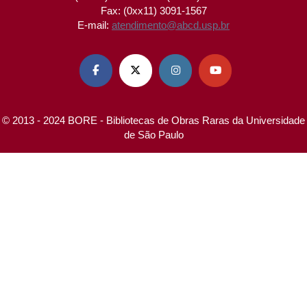
Fax: (0xx11) 3091-1567
E-mail:
atendimento@abcd.usp.br




© 2013 - 2024 BORE - Bibliotecas de Obras Raras da Universidade
de São Paulo