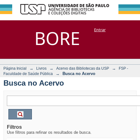
Busca no Acervo
Repositório
BORE
Entrar
DSpace/Manakin + Corisco
→
→
→
Página Inicial
Livros
Acervo das Bibliotecas da USP
FSP -
→
Busca no Acervo
Faculdade de Saúde Pública
Busca no Acervo
Filtros
Use filtros para refinar os resultados de busca.