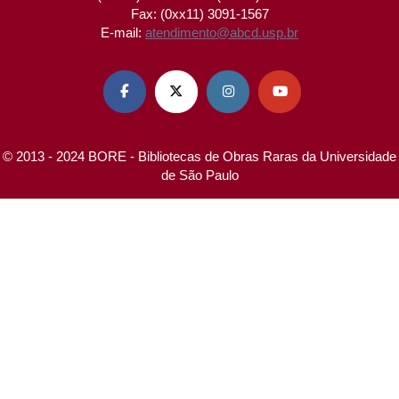
Fax: (0xx11) 3091-1567
E-mail:
atendimento@abcd.usp.br




© 2013 - 2024 BORE - Bibliotecas de Obras Raras da Universidade
de São Paulo