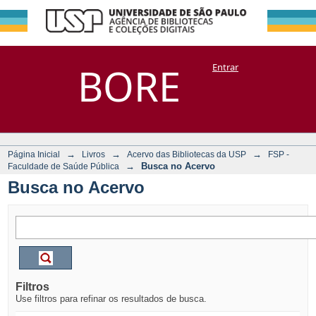
Busca no Acervo
Repositório
BORE
Entrar
DSpace/Manakin + Corisco
→
→
→
Página Inicial
Livros
Acervo das Bibliotecas da USP
FSP -
→
Busca no Acervo
Faculdade de Saúde Pública
Busca no Acervo
Filtros
Use filtros para refinar os resultados de busca.