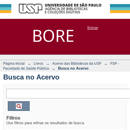
Busca no Acervo
Repositório
BORE
Entrar
DSpace/Manakin + Corisco
→
→
→
Página Inicial
Livros
Acervo das Bibliotecas da USP
FSP -
→
Busca no Acervo
Faculdade de Saúde Pública
Busca no Acervo
Filtros
Use filtros para refinar os resultados de busca.