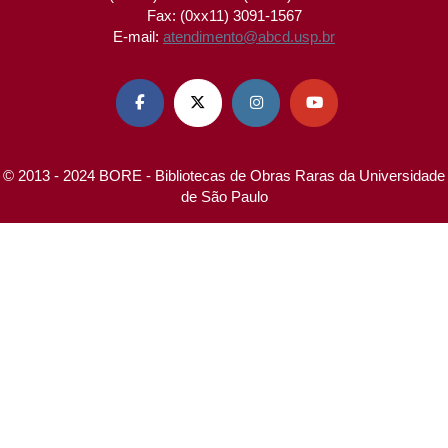
Fax: (0xx11) 3091-1567
E-mail:
atendimento@abcd.usp.br




© 2013 - 2024 BORE - Bibliotecas de Obras Raras da Universidade
de São Paulo