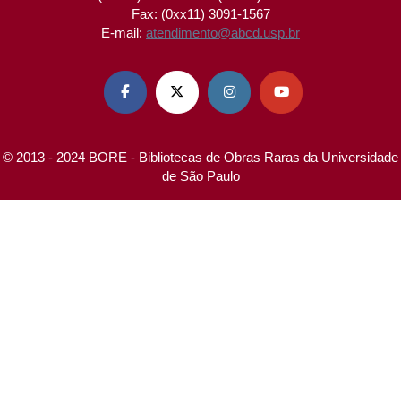
Fax: (0xx11) 3091-1567
E-mail:
atendimento@abcd.usp.br




© 2013 - 2024 BORE - Bibliotecas de Obras Raras da Universidade
de São Paulo