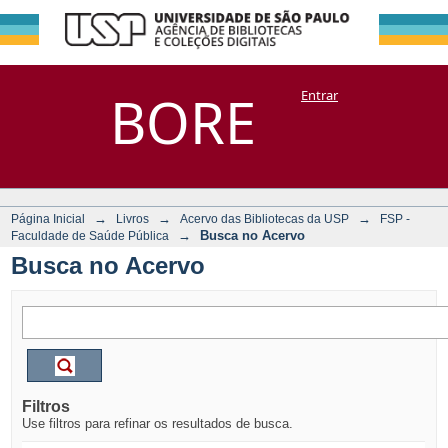
Busca no Acervo
Repositório
BORE
Entrar
DSpace/Manakin + Corisco
→
→
→
Página Inicial
Livros
Acervo das Bibliotecas da USP
FSP -
→
Busca no Acervo
Faculdade de Saúde Pública
Busca no Acervo
Filtros
Use filtros para refinar os resultados de busca.