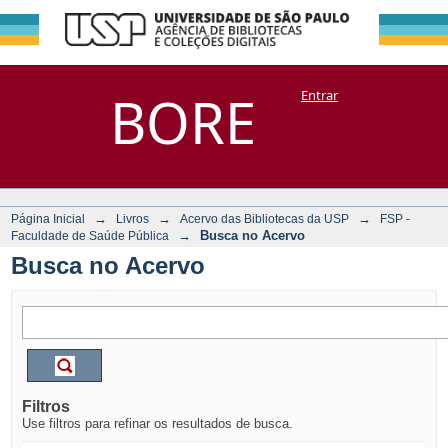
Busca no Acervo
Repositório
BORE
Entrar
DSpace/Manakin + Corisco
→
→
→
Página Inicial
Livros
Acervo das Bibliotecas da USP
FSP -
→
Busca no Acervo
Faculdade de Saúde Pública
Busca no Acervo
Filtros
Use filtros para refinar os resultados de busca.