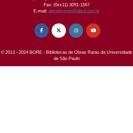
Fax: (0xx11) 3091-1567
E-mail:
atendimento@abcd.usp.br




© 2013 - 2024 BORE - Bibliotecas de Obras Raras da Universidade
de São Paulo