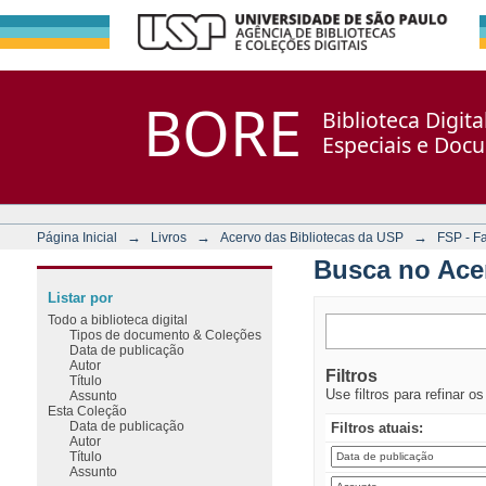
Busca no Acervo
Repositório DSpace/Manakin + Corisco
BORE
Biblioteca Digit
Especiais e Doc
→
→
→
Página Inicial
Livros
Acervo das Bibliotecas da USP
FSP - F
Busca no Ace
Listar por
Todo a biblioteca digital
Tipos de documento & Coleções
Data de publicação
Autor
Filtros
Título
Use filtros para refinar o
Assunto
Esta Coleção
Data de publicação
Filtros atuais:
Autor
Título
Assunto