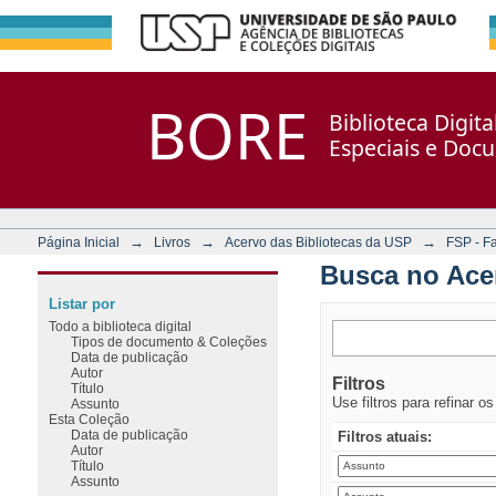
Busca no Acervo
Repositório DSpace/Manakin + Corisco
BORE
Biblioteca Digit
Especiais e Doc
→
→
→
Página Inicial
Livros
Acervo das Bibliotecas da USP
FSP - F
Busca no Ace
Listar por
Todo a biblioteca digital
Tipos de documento & Coleções
Data de publicação
Autor
Filtros
Título
Use filtros para refinar o
Assunto
Esta Coleção
Data de publicação
Filtros atuais:
Autor
Título
Assunto