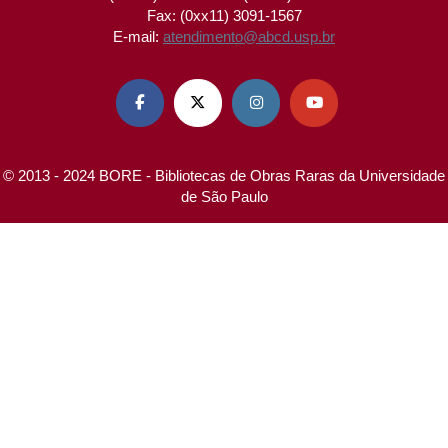
Fax: (0xx11) 3091-1567
E-mail:
atendimento@abcd.usp.br




© 2013 - 2024 BORE - Bibliotecas de Obras Raras da Universidade
de São Paulo