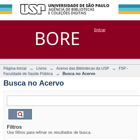
Busca no Acervo
Repositório
BORE
Entrar
DSpace/Manakin + Corisco
→
→
→
Página Inicial
Livros
Acervo das Bibliotecas da USP
FSP -
→
Busca no Acervo
Faculdade de Saúde Pública
Busca no Acervo
Filtros
Use filtros para refinar os resultados de busca.