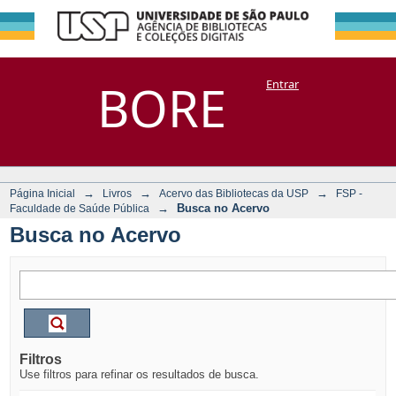
Busca no Acervo
Repositório
BORE
Entrar
DSpace/Manakin + Corisco
→
→
→
Página Inicial
Livros
Acervo das Bibliotecas da USP
FSP -
→
Busca no Acervo
Faculdade de Saúde Pública
Busca no Acervo
Filtros
Use filtros para refinar os resultados de busca.