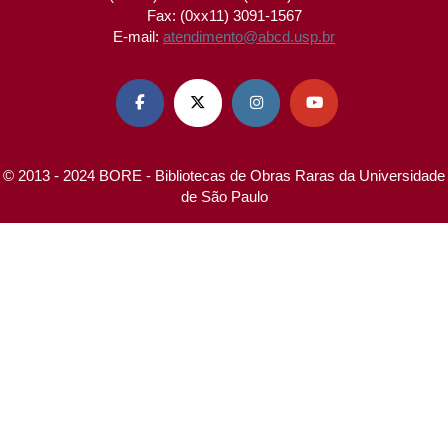
Fax: (0xx11) 3091-1567
E-mail:
atendimento@abcd.usp.br




© 2013 - 2024 BORE - Bibliotecas de Obras Raras da Universidade
de São Paulo