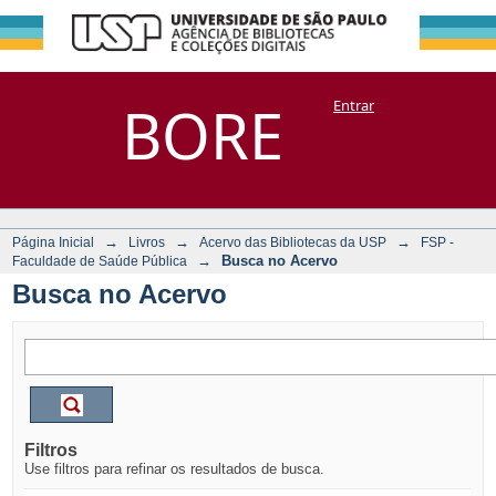
Busca no Acervo
Repositório
BORE
Entrar
DSpace/Manakin + Corisco
→
→
→
Página Inicial
Livros
Acervo das Bibliotecas da USP
FSP -
→
Busca no Acervo
Faculdade de Saúde Pública
Busca no Acervo
Filtros
Use filtros para refinar os resultados de busca.