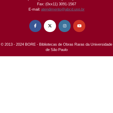
Fax: (0xx11) 3091-1567
E-mail:
atendimento@abcd.usp.br




© 2013 - 2024 BORE - Bibliotecas de Obras Raras da Universidade
de São Paulo