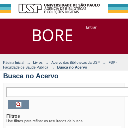
Busca no Acervo
Repositório
BORE
Entrar
DSpace/Manakin + Corisco
→
→
→
Página Inicial
Livros
Acervo das Bibliotecas da USP
FSP -
→
Busca no Acervo
Faculdade de Saúde Pública
Busca no Acervo
Filtros
Use filtros para refinar os resultados de busca.