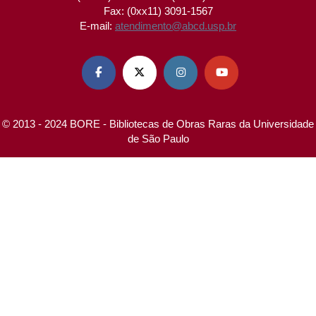
Fax: (0xx11) 3091-1567
E-mail:
atendimento@abcd.usp.br




© 2013 - 2024 BORE - Bibliotecas de Obras Raras da Universidade
de São Paulo