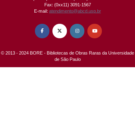
Fax: (0xx11) 3091-1567
E-mail:
atendimento@abcd.usp.br




© 2013 - 2024 BORE - Bibliotecas de Obras Raras da Universidade
de São Paulo