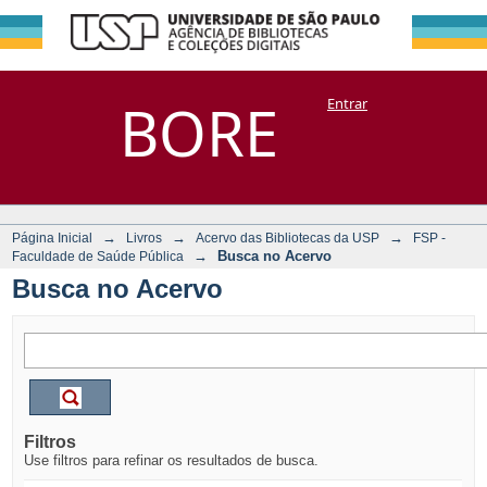
Busca no Acervo
Repositório
BORE
Entrar
DSpace/Manakin + Corisco
→
→
→
Página Inicial
Livros
Acervo das Bibliotecas da USP
FSP -
→
Busca no Acervo
Faculdade de Saúde Pública
Busca no Acervo
Filtros
Use filtros para refinar os resultados de busca.