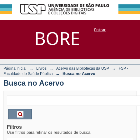
Busca no Acervo
Repositório
BORE
Entrar
DSpace/Manakin + Corisco
→
→
→
Página Inicial
Livros
Acervo das Bibliotecas da USP
FSP -
→
Busca no Acervo
Faculdade de Saúde Pública
Busca no Acervo
Filtros
Use filtros para refinar os resultados de busca.