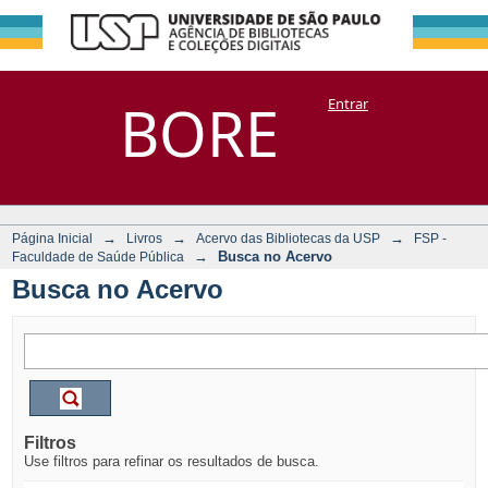
Busca no Acervo
Repositório
BORE
Entrar
DSpace/Manakin + Corisco
→
→
→
Página Inicial
Livros
Acervo das Bibliotecas da USP
FSP -
→
Busca no Acervo
Faculdade de Saúde Pública
Busca no Acervo
Filtros
Use filtros para refinar os resultados de busca.