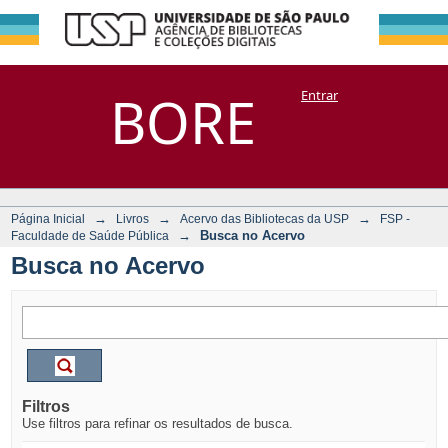
Busca no Acervo
Repositório
BORE
Entrar
DSpace/Manakin + Corisco
→
→
→
Página Inicial
Livros
Acervo das Bibliotecas da USP
FSP -
→
Busca no Acervo
Faculdade de Saúde Pública
Busca no Acervo
Filtros
Use filtros para refinar os resultados de busca.