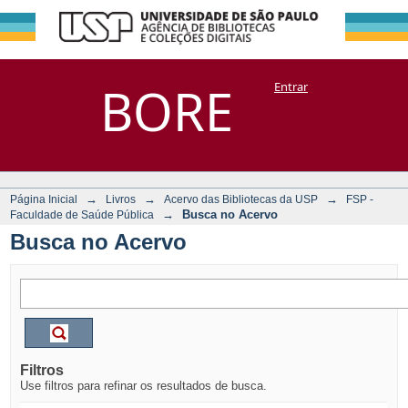
Busca no Acervo
Repositório
BORE
Entrar
DSpace/Manakin + Corisco
→
→
→
Página Inicial
Livros
Acervo das Bibliotecas da USP
FSP -
→
Busca no Acervo
Faculdade de Saúde Pública
Busca no Acervo
Filtros
Use filtros para refinar os resultados de busca.