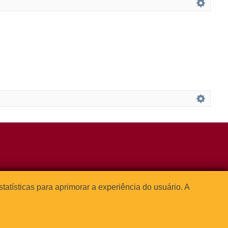
3091-1541
estatísticas para aprimorar a experiência do usuário. A



