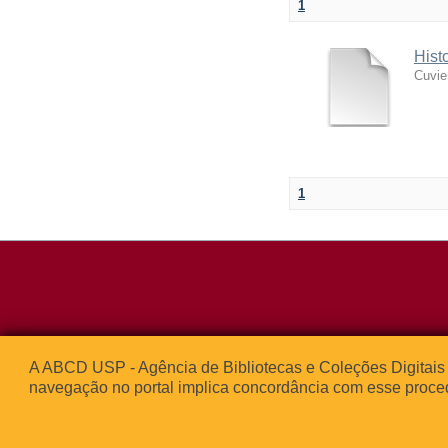
1
Hist
Cuvie
1
Rua da Praça d
A ABCD USP - Agência de Bibliotecas e Coleções Digitais 
05508-050 – Ci
navegação no portal implica concordância com esse proce
São Paulo, SP 