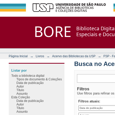
Busca no Acervo
Repositório DSpace/Manakin + Corisco
BORE
Biblioteca Digit
Especiais e Doc
→
→
→
Página Inicial
Livros
Acervo das Bibliotecas da USP
FSP - F
Busca no Ace
Listar por
Todo a biblioteca digital
Tipos de documento & Coleções
Data de publicação
Autor
Filtros
Título
Use filtros para refinar o
Assunto
Esta Coleção
Data de publicação
Filtros atuais:
Autor
Título
Assunto