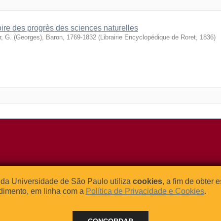
oire des progrès des sciences naturelles
r, G. (Georges), Baron, 1769-1832
(
Librairie Encyclopédique de Roret
,
1836
)
o Relógio, 109 – Bloco L
Tel: (0xx11) 3091-4195 / (0xx11) 
da Universidade de São Paulo utiliza
cookies
, a fim de obter 
dade Universitária
Fax: (0xx11) 3091-1567
dimento, em linha com a
Política de Privacidade e Cookies
.
– Brasil
E-mail:
atendimento@abcd.usp.br
CONCORDAR