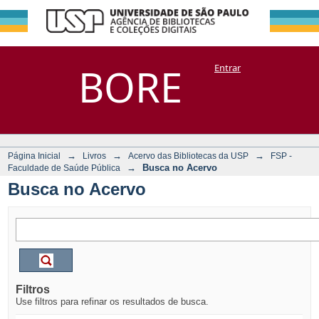
Busca no Acervo
Repositório
BORE
Entrar
DSpace/Manakin + Corisco
→
→
→
Página Inicial
Livros
Acervo das Bibliotecas da USP
FSP -
→
Busca no Acervo
Faculdade de Saúde Pública
Busca no Acervo
Filtros
Use filtros para refinar os resultados de busca.