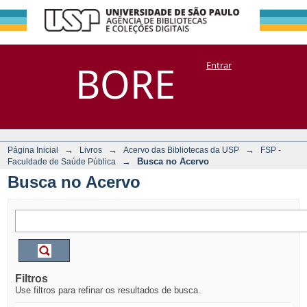
Busca no Acervo
Repositório
BORE
Entrar
DSpace/Manakin + Corisco
→
→
→
Página Inicial
Livros
Acervo das Bibliotecas da USP
FSP -
→
Busca no Acervo
Faculdade de Saúde Pública
Busca no Acervo
Filtros
Use filtros para refinar os resultados de busca.