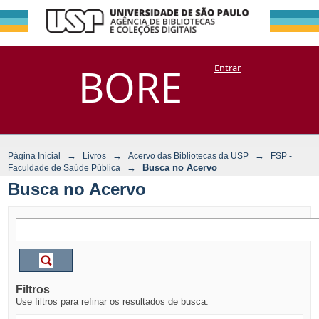
Busca no Acervo
Repositório
BORE
Entrar
DSpace/Manakin + Corisco
→
→
→
Página Inicial
Livros
Acervo das Bibliotecas da USP
FSP -
→
Busca no Acervo
Faculdade de Saúde Pública
Busca no Acervo
Filtros
Use filtros para refinar os resultados de busca.