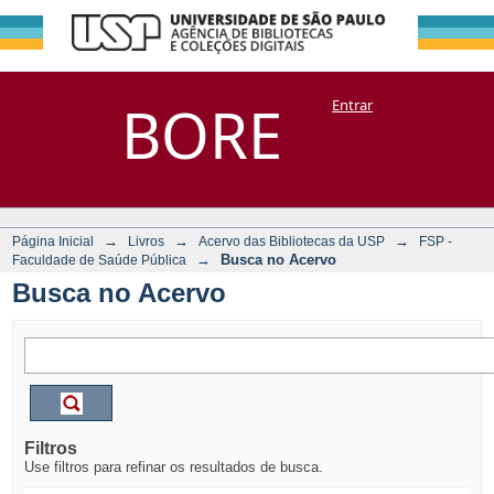
Busca no Acervo
Repositório
BORE
Entrar
DSpace/Manakin + Corisco
→
→
→
Página Inicial
Livros
Acervo das Bibliotecas da USP
FSP -
→
Busca no Acervo
Faculdade de Saúde Pública
Busca no Acervo
Filtros
Use filtros para refinar os resultados de busca.