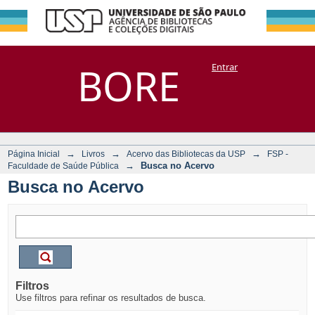
Busca no Acervo
Repositório
BORE
Entrar
DSpace/Manakin + Corisco
→
→
→
Página Inicial
Livros
Acervo das Bibliotecas da USP
FSP -
→
Busca no Acervo
Faculdade de Saúde Pública
Busca no Acervo
Filtros
Use filtros para refinar os resultados de busca.