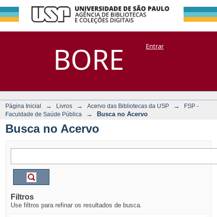
Busca no Acervo
Repositório
BORE
Entrar
DSpace/Manakin + Corisco
→
→
→
Página Inicial
Livros
Acervo das Bibliotecas da USP
FSP -
→
Busca no Acervo
Faculdade de Saúde Pública
Busca no Acervo
Filtros
Use filtros para refinar os resultados de busca.