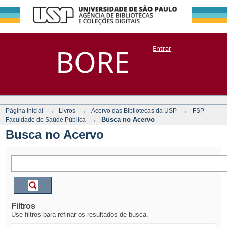
Busca no Acervo
Repositório
BORE
Entrar
DSpace/Manakin + Corisco
→
→
→
Página Inicial
Livros
Acervo das Bibliotecas da USP
FSP -
→
Busca no Acervo
Faculdade de Saúde Pública
Busca no Acervo
Filtros
Use filtros para refinar os resultados de busca.