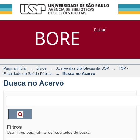
Busca no Acervo
Repositório
BORE
Entrar
DSpace/Manakin + Corisco
→
→
→
Página Inicial
Livros
Acervo das Bibliotecas da USP
FSP -
→
Busca no Acervo
Faculdade de Saúde Pública
Busca no Acervo
Filtros
Use filtros para refinar os resultados de busca.