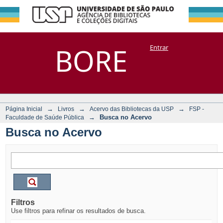
Busca no Acervo
Repositório
BORE
Entrar
DSpace/Manakin + Corisco
→
→
→
Página Inicial
Livros
Acervo das Bibliotecas da USP
FSP -
→
Busca no Acervo
Faculdade de Saúde Pública
Busca no Acervo
Filtros
Use filtros para refinar os resultados de busca.