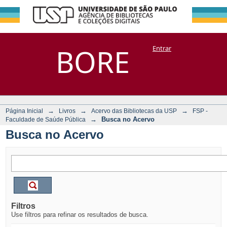
Busca no Acervo
Repositório
BORE
Entrar
DSpace/Manakin + Corisco
→
→
→
Página Inicial
Livros
Acervo das Bibliotecas da USP
FSP -
→
Busca no Acervo
Faculdade de Saúde Pública
Busca no Acervo
Filtros
Use filtros para refinar os resultados de busca.