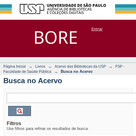
Busca no Acervo
Repositório
BORE
Entrar
DSpace/Manakin + Corisco
→
→
→
Página Inicial
Livros
Acervo das Bibliotecas da USP
FSP -
→
Busca no Acervo
Faculdade de Saúde Pública
Busca no Acervo
Filtros
Use filtros para refinar os resultados de busca.