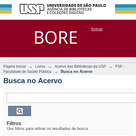
Busca no Acervo
Repositório
BORE
Entrar
DSpace/Manakin + Corisco
→
→
→
Página Inicial
Livros
Acervo das Bibliotecas da USP
FSP -
→
Busca no Acervo
Faculdade de Saúde Pública
Busca no Acervo
Filtros
Use filtros para refinar os resultados de busca.