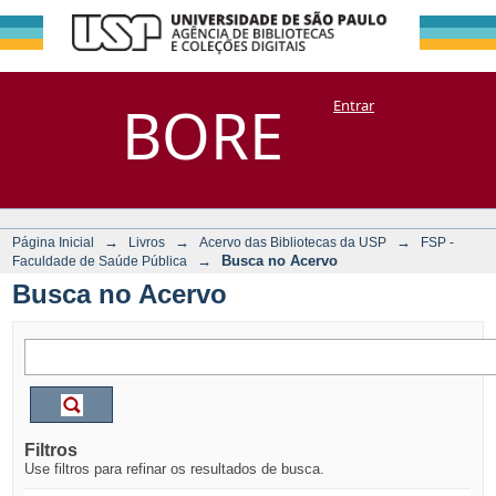
Busca no Acervo
Repositório
BORE
Entrar
DSpace/Manakin + Corisco
→
→
→
Página Inicial
Livros
Acervo das Bibliotecas da USP
FSP -
→
Busca no Acervo
Faculdade de Saúde Pública
Busca no Acervo
Filtros
Use filtros para refinar os resultados de busca.