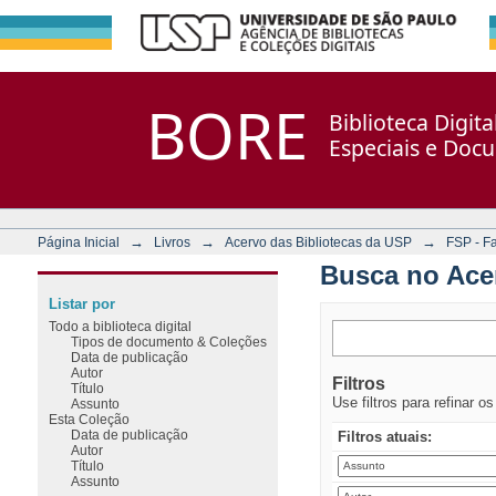
Busca no Acervo
Repositório DSpace/Manakin + Corisco
BORE
Biblioteca Digit
Especiais e Doc
→
→
→
Página Inicial
Livros
Acervo das Bibliotecas da USP
FSP - F
Busca no Ace
Listar por
Todo a biblioteca digital
Tipos de documento & Coleções
Data de publicação
Autor
Filtros
Título
Use filtros para refinar o
Assunto
Esta Coleção
Data de publicação
Filtros atuais:
Autor
Título
Assunto