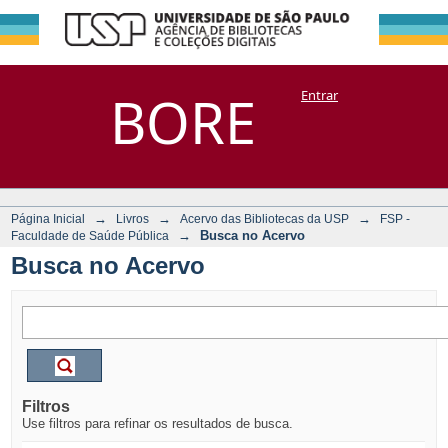
Busca no Acervo
Repositório
BORE
Entrar
DSpace/Manakin + Corisco
→
→
→
Página Inicial
Livros
Acervo das Bibliotecas da USP
FSP -
→
Busca no Acervo
Faculdade de Saúde Pública
Busca no Acervo
Filtros
Use filtros para refinar os resultados de busca.