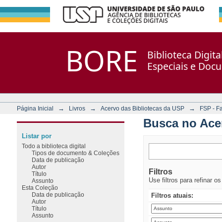
Busca no Acervo
Repositório DSpace/Manakin + Corisco
BORE
Biblioteca Digit
Especiais e Doc
→
→
→
Página Inicial
Livros
Acervo das Bibliotecas da USP
FSP - F
Busca no Ace
Listar por
Todo a biblioteca digital
Tipos de documento & Coleções
Data de publicação
Autor
Filtros
Título
Use filtros para refinar o
Assunto
Esta Coleção
Data de publicação
Filtros atuais:
Autor
Título
Assunto