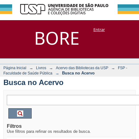
Busca no Acervo
Repositório
BORE
Entrar
DSpace/Manakin + Corisco
→
→
→
Página Inicial
Livros
Acervo das Bibliotecas da USP
FSP -
→
Busca no Acervo
Faculdade de Saúde Pública
Busca no Acervo
Filtros
Use filtros para refinar os resultados de busca.